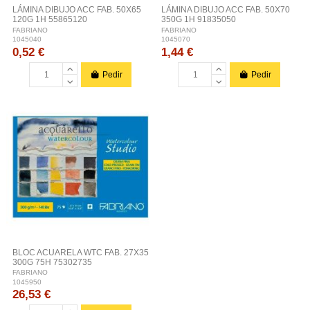
LÁMINA DIBUJO ACC FAB. 50X65
LÁMINA DIBUJO ACC FAB. 50X70
120G 1H 55865120
350G 1H 91835050
FABRIANO
FABRIANO
1045040
1045070
0,52 €
1,44 €
Pedir
Pedir
BLOC ACUARELA WTC FAB. 27X35
300G 75H 75302735
FABRIANO
1045950
26,53 €