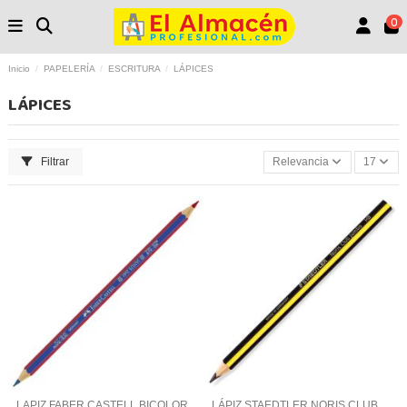
0
Inicio
PAPELERÍA
ESCRITURA
LÁPICES
LÁPICES
Filtrar
Relevancia
17
LAPIZ FABER CASTELL BICOLOR
LÁPIZ STAEDTLER NORIS CLUB