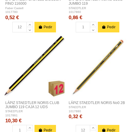
FINO 116000
JUMBO 119
Faber Castell
STAEDTLER
1017780
1017860
0,52 €
0,86 €
Pedir
Pedir
LÁPIZ STAEDTLER NORIS CLUB
LÁPIZ STAEDTLER NORIS No0 2B
JUMBO 119 CAJA 12 UDS
STAEDTLER
1017880
STAEDTLER
0,32 €
1017861
10,30 €
Pedir
Pedir