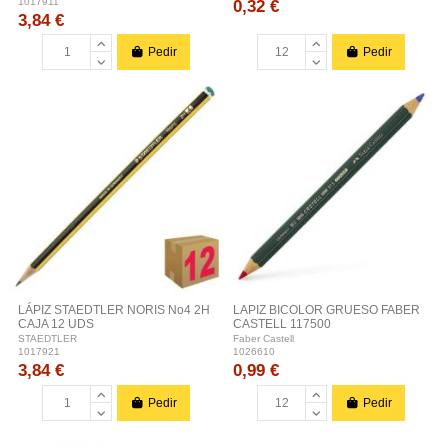
0,32 €
1017911
3,84 €
Pedir
Pedir
LÁPIZ STAEDTLER NORIS No4 2H
LAPIZ BICOLOR GRUESO FABER
CAJA 12 UDS
CASTELL 117500
STAEDTLER
Faber Castell
1017921
1026610
3,84 €
0,99 €
Pedir
Pedir